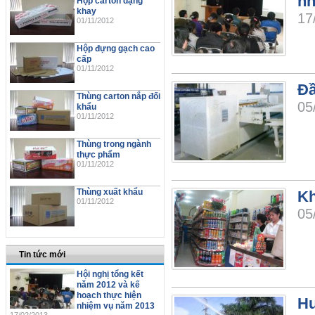
nh
Hộp carton dạng
khay
17
01/11/2012
Hộp đựng gạch cao
cấp
01/11/2012
Đầ
Thùng carton nắp đối
05
khẩu
01/11/2012
Thùng trong ngành
thực phẩm
01/11/2012
Thùng xuất khẩu
Kh
01/11/2012
05
Tin tức mới
Hội nghị tổng kết
năm 2012 và kế
hoạch thực hiện
Hu
nhiệm vụ năm 2013