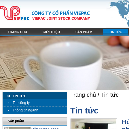
TRANG CHỦ
GIỚI THIỆU
SẢN PHẨM
TIN TỨC
Trang chủ
/
Tin tức
TIN TỨC
Tin công ty
Tin tức
Thông tin ngành
Hộ
Sản phẩm