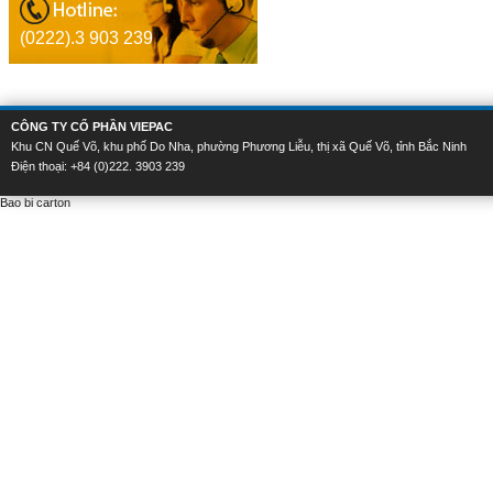
(0222).3 903 239
CÔNG TY CỔ PHẦN VIEPAC
Khu CN Quế Võ, khu phố Do Nha, phường Phương Liễu, thị xã Quế Võ, tỉnh Bắc Ninh
Điện thoại: +84 (0)222. 3903 239
Bao bi carton