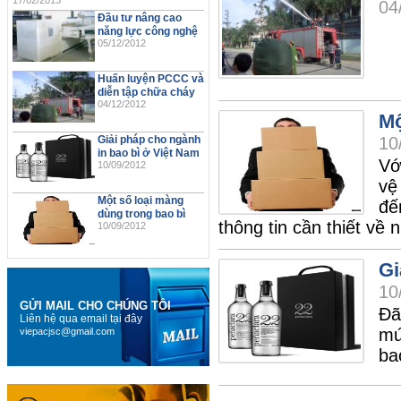
17/02/2013
04
Đầu tư nâng cao
năng lực công nghệ
05/12/2012
Huấn luyện PCCC và
diễn tập chữa cháy
04/12/2012
Mô
Giải pháp cho ngành
10
in bao bì ở Việt Nam
Vớ
10/09/2012
vệ
Một số loại màng
đế
dùng trong bao bì
thông tin cần thiết về 
10/09/2012
Gi
10
GỬI MAIL CHO CHÚNG TÔI
Đã
Liên hệ qua email tại đây
mứ
viepacjsc@gmail.com
ba