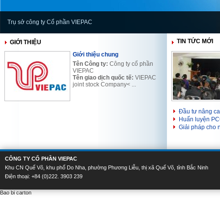
Trụ sở công ty Cổ phần VIEPAC
Trụ sở công ty Cổ phần VIEPAC
TIN TỨC MỚI
GIỚI THIỆU
Giới thiệu chung
T
ên Công ty:
Công ty cổ phần
VIEPAC
Tên giao dịch quốc tế:
VIEPAC
joint stock Company< ...
Đầu tư nâng ca
Huấn luyện PC
Giải pháp cho 
CÔNG TY CỔ PHẦN VIEPAC
Khu CN Quế Võ, khu phố Do Nha, phường Phương Liễu, thị xã Quế Võ, tỉnh Bắc Ninh
Điện thoại: +84 (0)222. 3903 239
Bao bi carton